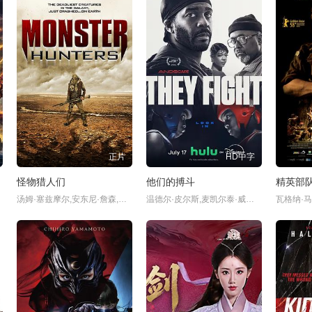
正片
HD中字
怪物猎人们
他们的搏斗
精英部
汤姆·塞兹摩尔,安东尼·詹森,Connie,Jo,Sechrist,雅姿·坎利,Eric,Delgado,Meg,Colburn,Cherish,Holland,Jumarcus,Mason,Jonathan,Nation,Jarrid,Masse,Mark,Valeriano
温德尔·皮尔斯,麦凯尔泰·威廉逊