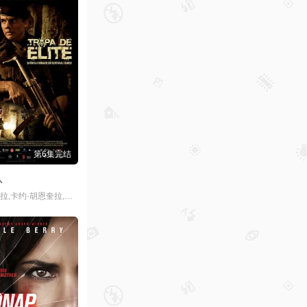
第6集完结
队
瓦格纳·马拉,卡约·胡恩奎拉,安德烈·拉米罗,玛利亚·瑞贝罗,费尔南达·马查多