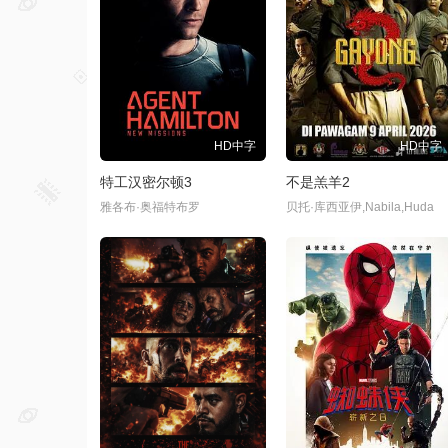
HD中字
HD中字
特工汉密尔顿3
不是羔羊2
雅各布·奥福特布罗
贝托·库西亚伊,Nabila,Huda