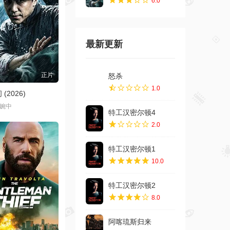
6.0
最新更新
正片
怒杀
1.0
(2026)
王婉中
特工汉密尔顿4
2.0
特工汉密尔顿1
10.0
特工汉密尔顿2
8.0
阿喀琉斯归来