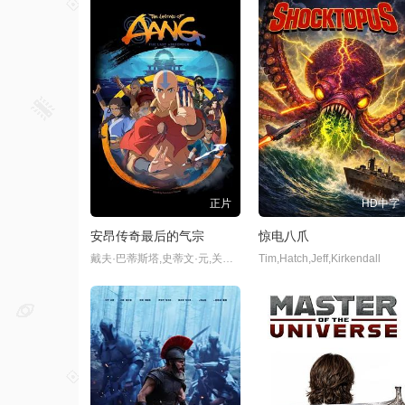
正片
HD中字
安昂传奇最后的气宗
惊电八爪
戴夫·巴蒂斯塔,史蒂文·元,关继威,杰西卡·马滕,塔伊加·维迪提,迪·布莱德利·贝克,杰拉尔丁·维斯瓦纳坦,罗曼·萨拉戈萨,芙蕾达·平托,南允道,佩塔·萨金特,Dionne,Quan
Tim,Hatch,Jeff,Kirkendall