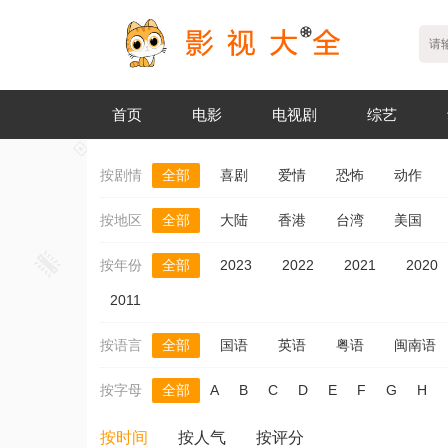
首页
电影
电视剧
综艺
按剧情
全部
喜剧
爱情
恐怖
动作
按地区
全部
大陆
香港
台湾
美国
按年份
全部
2023
2022
2021
2020
2011
按语言
全部
国语
英语
粤语
闽南语
按字母
全部
A
B
C
D
E
F
G
H
按时间
按人气
按评分