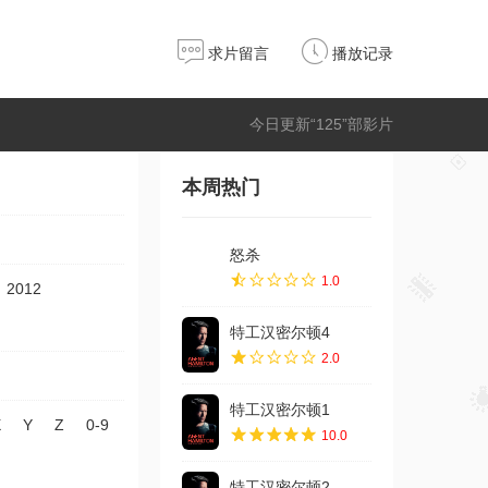
求片留言
播放记录
今日更新“125”部影片
本周热门
怒杀
1.0
2012
特工汉密尔顿4
2.0
特工汉密尔顿1
X
Y
Z
0-9
10.0
特工汉密尔顿2