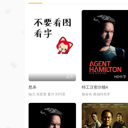
正片
HD中字
怒杀
特工汉密尔顿4
喻亢 张新童 董洋 刘珂君
雅各布·奥福特布罗