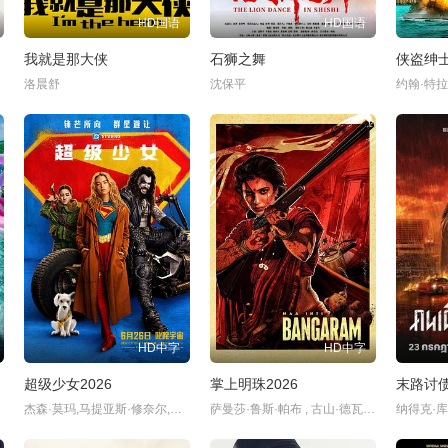
HD国语
HD国语
我就是那大侠
石狮之舞
侠盗绅
洛晨舒
沈保平
约翰·特拉
HD中字
HD中字
超级少女2026
掌上明珠2026
末路讨
杰森·莫玛,马提亚斯·修奈尔,艾米丽·比查姆,大卫·科伦斯韦,威尔·柯班,米莉·阿尔柯克,爱丽丝·休金,迪尔梅德·默塔,大卫·克朗姆霍茨,费迪南德·金斯利,伊芙·雷德利
萨曼莎·鲁斯·帕布 , 古山·德瓦亚 , Gautami , Diganth