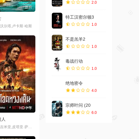
2.0
正片
特工汉密尔顿3
士
1.0
沃尔塔,卢卡斯·哈斯
不是羔羊2
1.0
毒战行动
1.0
绝地密令
4.0
宗师叶问 (20
HD中字
6.0
债人
纳得克·库吉米亚,皮塔亚·萨丘安,Chaiwat,Thongsaeng