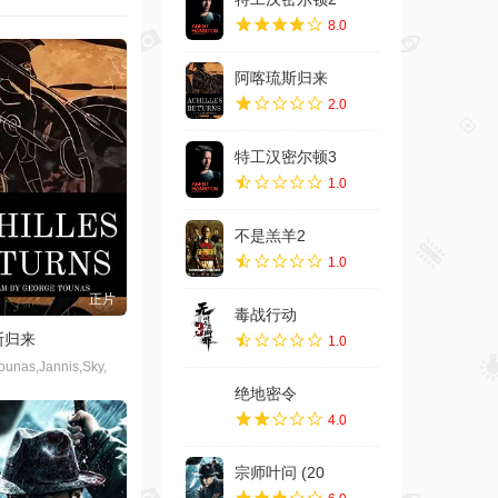
8.0
阿喀琉斯归来
2.0
特工汉密尔顿3
1.0
不是羔羊2
1.0
正片
毒战行动
斯归来
1.0
ounas,Jannis,Sky,
绝地密令
4.0
宗师叶问 (20