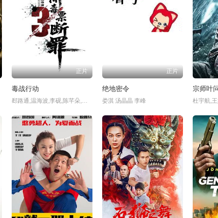
正片
正片
毒战行动
绝地密令
宗师叶问 
郄路通,温海波,李砚,陈芊朵,吕新舜,战克林,艾力江·库尔班,张晓娜,黄晓吉,姬龙,崔乐,买合努尔·买合木提,鄢一笑
娄淇 汤晶晶 李峰
杜宇航,