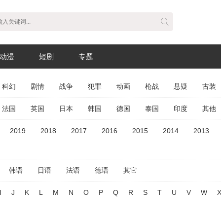
动漫
短剧
专题
科幻
剧情
战争
犯罪
动画
枪战
悬疑
古装
法国
英国
日本
韩国
德国
泰国
印度
其他
2019
2018
2017
2016
2015
2014
2013
韩语
日语
法语
德语
其它
I
J
K
L
M
N
O
P
Q
R
S
T
U
V
W