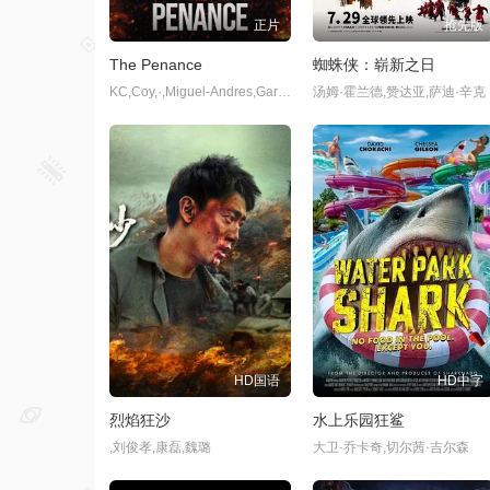
正片
抢先版
The Penance
蜘蛛侠：崭新之日
KC,Coy,·,Miguel-Andres,Garcia,·,Chelsey,Goldsmith
汤姆·霍兰德,赞达亚,萨迪·辛克
HD国语
HD中字
烈焰狂沙
水上乐园狂鲨
,刘俊孝,康磊,魏璐
大卫·乔卡奇,切尔茜·吉尔森