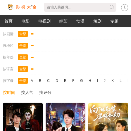
首页
电影
电视剧
综艺
动漫
短剧
专题
按剧情
全部
按地区
全部
按年份
全部
按语言
全部
按字母
全部
A
B
C
D
E
F
G
H
I
J
K
L
M
按时间
按人气
按评分