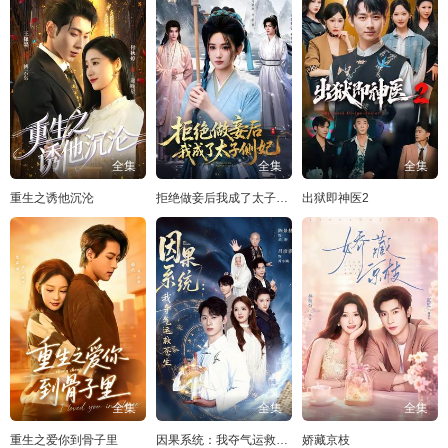
全集
全集
全集
重生之诱他沉沦
拒绝做妾后我成了太子侧妃
出狱即神医2
全集
全集
全集
重生之爱你到骨子里
因果系统：我夺气运救苍生
娇藏京枝