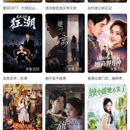
重回1977，打猎赶山娶老婆
清冷权臣他又争又抢
合约老公转正记
全集完结
全集完结
全集完结
龙凤呈祥：狂潮
她不是不敢离
被逐出家门后，她商界封神