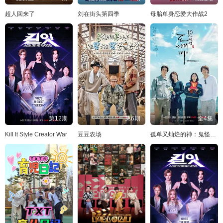
超人回来了
刘在街头第四季
母胎单身恋爱大作战2
第12期
第6期
全4集
Kill It Style Creator War
豆豆农场
孤单又灿烂的神：鬼怪十周年特辑