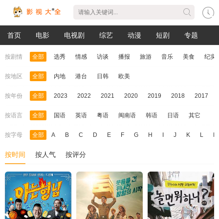
首页
电影
电视剧
综艺
动漫
短剧
专题
按剧情
全部
选秀
情感
访谈
播报
旅游
音乐
美食
纪实
按地区
全部
内地
港台
日韩
欧美
按年份
全部
2023
2022
2021
2020
2019
2018
2017
按语言
全部
国语
英语
粤语
闽南语
韩语
日语
其它
按字母
全部
A
B
C
D
E
F
G
H
I
J
K
L
M
按时间
按人气
按评分