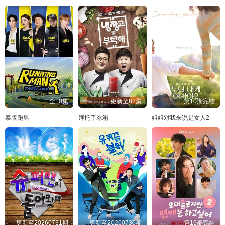
全10集
更新至82集
第10期完结
泰版跑男
拜托了冰箱
姐姐对我来说是女人2
更新至20260731期
更新至20260730期
第10期完结