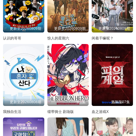
更新至20260809期
更新至20260809期
更新至20260809期
认识的哥哥
惊人的星期六
闲着干嘛呢？
更新至20260808期
全1集
更新至07集
我独自生活
缎带骑士 剧场版
血之游戏X