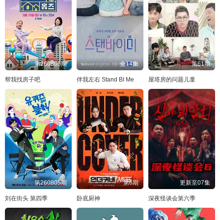
第260806期
全14集
第61期
帮我找房子吧
伴我左右 Stand BI Me
屋塔房的问题儿童
第260805期
第6期
更新至07集
刘在街头 第四季
卧底厨神
深夜怪谈会第六季