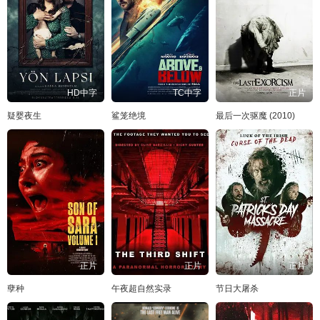
HD中字
TC中字
正片
疑婴夜生
鲨笼绝境
最后一次驱魔 (2010)
正片
正片
正片
孽种
午夜超自然实录
节日大屠杀