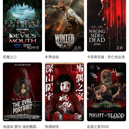
HD中字
正片
正片
恶魔之口
冬季战场
卡普斯穿越：死亡的反面
正片
正片
HD中字
埃德加·爱伦·坡的椭圆形肖像
怖偶惊情
血腥之夜2026