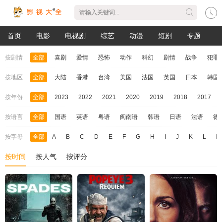
首页
电影
电视剧
综艺
动漫
短剧
专题
按剧情
全部
喜剧
爱情
恐怖
动作
科幻
剧情
战争
犯罪
按地区
全部
大陆
香港
台湾
美国
法国
英国
日本
韩国
按年份
全部
2023
2022
2021
2020
2019
2018
2017
按语言
全部
国语
英语
粤语
闽南语
韩语
日语
法语
德
按字母
全部
A
B
C
D
E
F
G
H
I
J
K
L
M
按时间
按人气
按评分