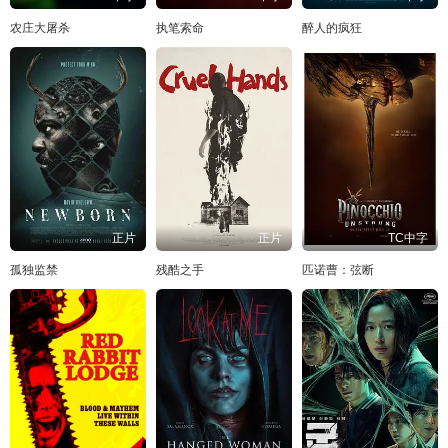
农庄大屠杀
执笔索命
醉人的疯狂
正片
正片
TC中字
孤独监禁
残酷之手
匹诺曹：弦断