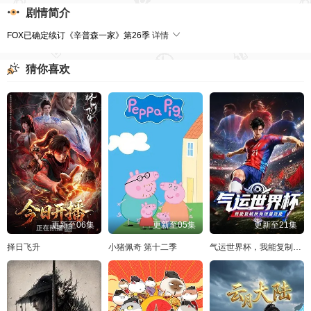
剧情简介
FOX已确定续订《辛普森一家》第26季
详情
猜你喜欢
更新至06集
更新至05集
更新至21集
择日飞升
小猪佩奇 第十二季
气运世界杯，我能复制所有球星技能