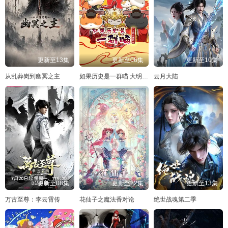
更新至13集
更新至06集
更新至10集
从乱葬岗到幽冥之主
如果历史是一群喵 大明皇朝篇
云月大陆
更新至08集
更新至22集
更新至13集
万古至尊：李云霄传
花仙子之魔法香对论
绝世战魂第二季