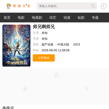
首页
电影
电视剧
综艺
动漫
短剧
专题
师兄啊师兄
主演：
未知
导演：
未知
类型：
国产动漫
中国大陆
2023
时间：
2026-08-05 12:08:06
立即播放
更新至153集
牛牛云