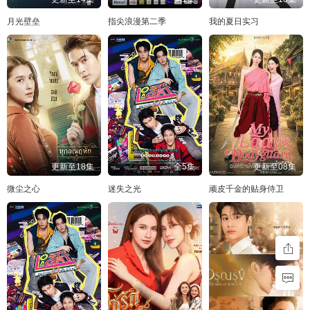
月光壁垒
指尖浪漫第二季
我的夏日实习
更新至18集
全5集
更新至08集
微尘之心
迷失之光
顽皮千金的贴身侍卫