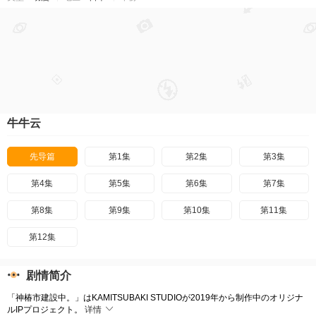
牛牛云
先导篇
第1集
第2集
第3集
第4集
第5集
第6集
第7集
第8集
第9集
第10集
第11集
第12集
剧情简介
「神椿市建設中。」はKAMITSUBAKI STUDIOが2019年から制作中のオリジナ
ルIPプロジェクト。
详情