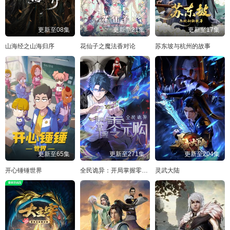
更新至08集
更新至21集
更新至17集
山海经之山海归序
花仙子之魔法香对论
苏东坡与杭州的故事
更新至65集
更新至271集
更新至204集
开心锤锤世界
全民诡异：开局掌握零元购·动态漫画
灵武大陆