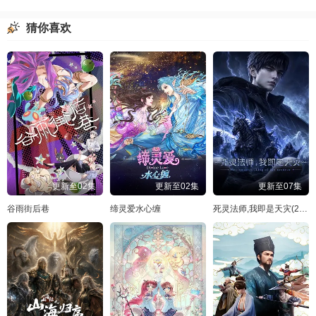
猜你喜欢
更新至02集
更新至02集
更新至07集
谷雨街后巷
缔灵爱水心缠
死灵法师,我即是天灾(2026)