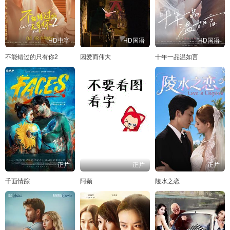
HD中字
HD国语
HD国语
不能错过的只有你2
因爱而伟大
十年一品温如言
正片
正片
正片
千面情踪
阿颖
陵水之恋