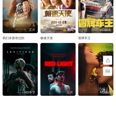
正片
正片
HD国语
我们未曾有过的
极速天使
冒牌车王
HD中字
正片
HD国语
利未记
红灯囚爱
今晚正好
本站所有资源搜集于互联网，我们不储存任何资源。