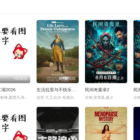
HD国语
第7集完结
正片
湖2026
生活拉里与不快乐的追求 一部美国史
民间奇案录2
民
颜嫣,陈耿锋,颜雪凡,朱瑞祥,钟夫翔
拉里·大卫,比尔·哈德尔,
古斌,张雪菡,盛少
古斌