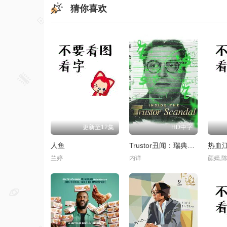
猜你喜欢
更新至12集
HD中字
人鱼
Trustor丑闻：瑞典金融案内幕
热血江
兰婷
内详