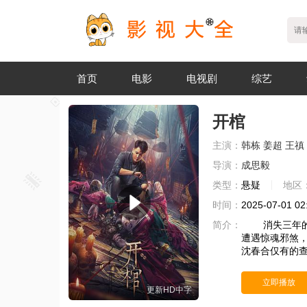
首页
电影
电视剧
综艺
开棺
主演：
韩栋
姜超
王禛
导演：
成思毅
类型：
悬疑
地区
时间：
2025-07-01 02
简介：
消失三年的“
遭遇惊魂邪煞，
沈春合仅有的
立即播放
更新HD中字