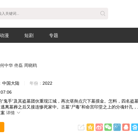
动漫
短剧
专题
何中华
佟磊
周晓鸥
：
中国大陆
年份：
2022
:07:06
鬼手”及其盗墓团伙重现江城，再次堪舆点穴下墓摸金。怎料，四名盗
逃离墓葬之后又接连惨死家中。古墓“尸毒”和命宫印堂之上的分魂针孔
查案
详情