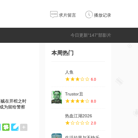
求片留言
播放记录
今日更新“147”部影片
本周热门
人鱼
6.0
Trustor丑
墓贼在开棺之时
8.0
，成为留给警察
热血江湖2026
2.0
生活拉里与不快乐