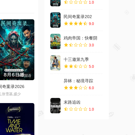
1.0
民间奇案录202
9.0
鸡肉帝国：快餐阴
3.0
十三邀第九季
5.0
HD国语
异林：秘境寻踪
间奇案录2026
6.0
,张雪菡,盛少
末路追凶
1.0