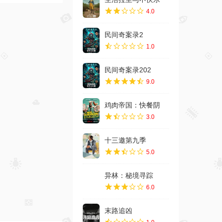
4.0
民间奇案录2
1.0
民间奇案录202
9.0
鸡肉帝国：快餐阴
3.0
十三邀第九季
5.0
异林：秘境寻踪
6.0
末路追凶