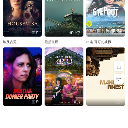
正片
HD中字
HD中字
埃及古咒
最后孤屋
出走 哥哥的彼界
正片
正片
正片
晚宴上的死亡
奇怪的零食店钱天堂
马尼拉之最
本站所有资源搜集于互联网，我们不储存任何资源。