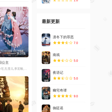
1.0
最新更新
第8集
凛冬下的罪恶
7.0
请勿相信任何广告
南戏
5.0
第08集
夜语记
5.0
幽宅奇谭
9.0
御廷谣