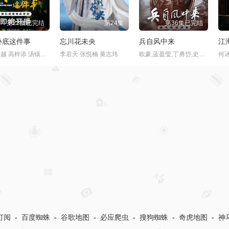
第14集
第14集
第19集
记
幽宅奇谭
御廷谣
昭
鹤男,李牧芸,李汶翰,李泊文,郭天祺,徐新驰,孙思凡
朱娅,应灏铭,肖东昊,宋未央
吴谨言,陈哲远,梁永棋,赵昭仪