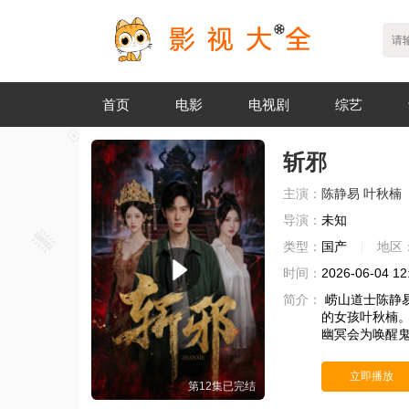
首页
电影
电视剧
综艺
斩邪
主演：
陈静易
叶秋楠
导演：
未知
类型：
国产
地区
时间：
2026-06-04 12
简介：
崂山道士陈静
的女孩叶秋楠
幽冥会为唤醒
立即播放
第12集已完结