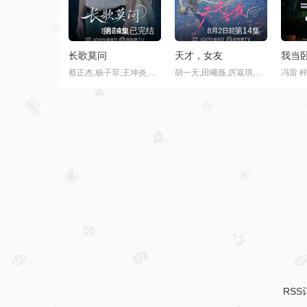
第16集
第12集
凛冬下的罪恶
南戏
夜语
何磊,张睿,吴昊宸,洪爽,王大奇,嘉泽,孙之鸿,肖涵,左腾云,刘伟峰,王心嫚,窦新豪,苏宥辰,李繁,刘亭希,刘朔豪,洪冰瑶,刘佳萌,李蒲赫,徐章
张景昀,赵奂然,吉舒亦