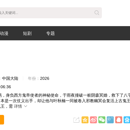
动漫
短剧
专题
：
中国大陆
年份：
2026
:06:36
易，身负西方鬼帝使者的神秘使命，于雨夜撞破一桩阴森冥婚，救下了八
。本是一次仗义出手，却让他与叶秋楠一同被卷入邪教幽冥会复活上古鬼
鬼王，需
详情