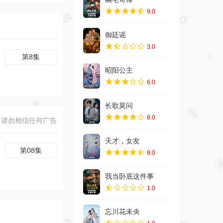
9.0
御廷谣
3.0
昭阳公主
6.0
长歌莫问
8.0
天才，女友
9.0
我当卧底这件事
1.0
忘川花未央