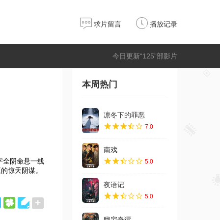
求片留言
播放记录
今日更新“125”部影片
本周热门
凛冬下的罪恶
7.0
南戏
字全阴命悬一线
5.0
王的惊天阴谋。
夜语记
5.0
幽宅奇谭