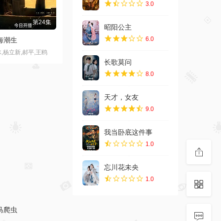
3.0
昭阳公主
6.0
长歌莫问
8.0
第18集
天才，女友
9.0
阳公主
林小宅,孔雪儿,李宏毅,刘旭威
我当卧底这件事
1.0
忘川花未央
1.0