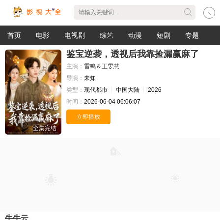
首页
电影
电视剧
综艺
动漫
短剧
专题
鉴宝逆袭，透视后我靠捡漏赢麻了
主演：
雷鸣＆王雯慧
导演：
未知
类型：
现代都市
中国大陆
2026
时间：
2026-06-04 06:06:07
立即播放
全集完结
牛牛云