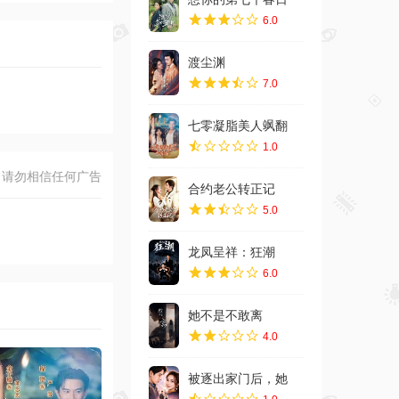
6.0
渡尘渊
7.0
七零凝脂美人飒翻
1.0
合约老公转正记
5.0
龙凤呈祥：狂潮
6.0
她不是不敢离
4.0
被逐出家门后，她