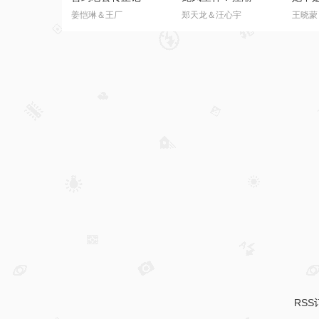
全集
全集
王妃她从妖界来
初次听闻我很爱你
她的
常喆宽,阿依夏
黄子淇,周钶臻
李子杰
全集
全集
合约老公转正记
龙凤呈祥：狂潮
她不
姜恺琳＆王厂
郑天龙＆汪心宇
王晓蒙