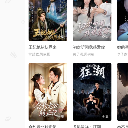
牛牛云
全集完结
无尽云
全集
猜你喜欢