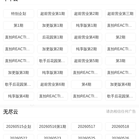
特别企划
超前营业第1期
超前营业第2期
超前营业第三期
第1期
加更版第1期
纯享版第1期
直拍REACTION第1期
直拍REACTION第2期
后花园第1期
超前营业第4期
第2期
直拍REACTION第2期
加更版第2期
纯享版第2期
直拍REACTION第3期
直拍REACTION第4期
歌手后花园第2期
超前营业第5期
第3期
加更版第3期
纯享版第3期
直拍REACTION第5期
直拍REACTION第6期
歌手后花园第3期
超前营业第6期
第4期
加更版第4期
纯享版第4期
直拍REACTION第7期
直拍REACTION第8期
歌手后花园第4期
超前营业第7期
第5期
加更版第5期
纯享版第5期
无尽云
请勿相信任何广告
直拍REACTION第9期
直拍REACTION第10期
歌手后花园第5期
超前营业第8期
20260515企划
20260516第1期
20260517
20260518
第6期
加更版第6期
纯享版第6期
特别企划第1期
20260522
20260523
20260525
20260526