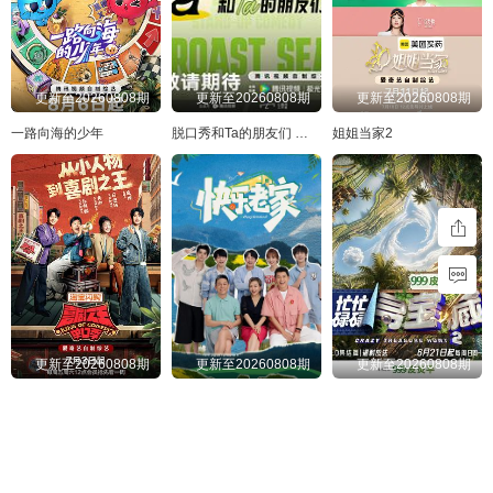
更新至20260808期
更新至20260808期
更新至20260808期
一路向海的少年
脱口秀和Ta的朋友们 第三季
姐姐当家2
更新至20260808期
更新至20260808期
更新至20260808期
喜剧之王单口季第三季
快乐老家
忙忙碌碌寻宝藏·双人成行季
本站所有资源搜集于互联网，我们不储存任何资源。
仅提供个人用户测试宽带使用，版权归原电影公司所有。