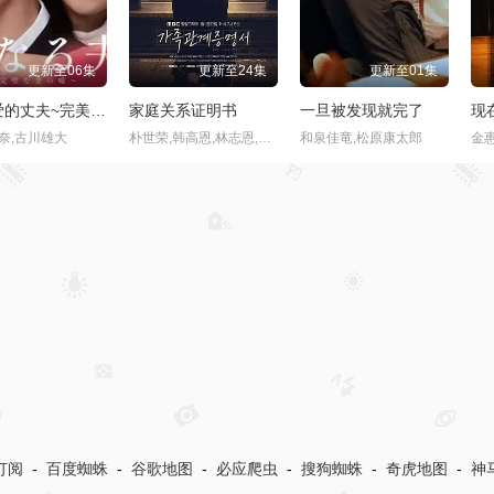
更新至04集
更新至95集
全12集
的排练
风，带有香气
我的荒糖恋爱
度
,박성현
见上爱,上坂树里,水野美纪,早坂美海,小林隆,小林虎之介,津崎史郎,岩瀬顕子,三浦贵大,根岸季衣,大岛美幸,义达祐未,たくや,原田泰造,北村一辉,佐野晶哉,藤原季节,林裕太,坂东弥十郎,内田慈,小倉史也,片冈鹤太郎,松金米子,广冈由里子,春海四方,多部未华子,高岛政宏,二田絢乃,中田青渚,井上向日葵,丸山礼,研直子,生田绘梨花,菊池亚希子,中井友望,木越明,原嶋凛,玄理,伊势志摩,古川雄大,坂口涼太郎,平野生成,森田甘路,猫背椿,饭尾和树,若林时英,村上穂乃佳,东野绚香,大河原次郎,野添义弘,筒井道隆,仲
丁海寅,贺营
桥