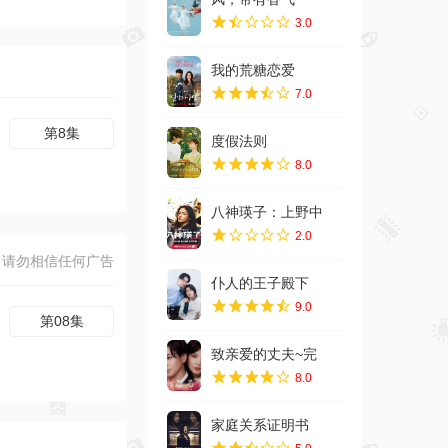
3.0
我的荒糖恋爱
7.0
度假法则
8.0
八神瑛子：上野中
2.0
仆人的王子殿下
9.0
致亲爱的丈夫~完
8.0
家庭关系证明书