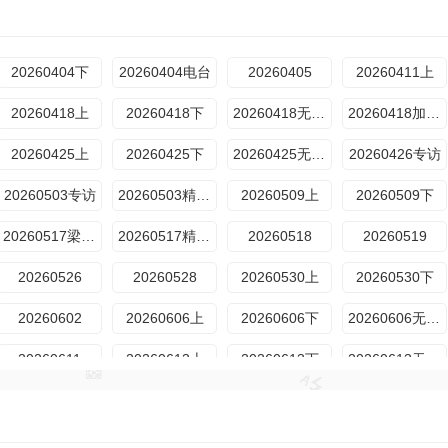
20260405精华版
20260411无限电台
第2期上
第2期下
第3期上
第3期下
20260418纯享版
冯建宇专访
第4期下
20260425无限电台
甘望星专访
20260426精华版
黄婷婷专访
20260503精华版
加更版我不是药神
20260504加更版
20260510精华版
加更版大内密探零零发
20260511加更版
20260516无限电台
20260518 加更版
20260418纯享版
毕业典礼直播
20260523无限电台
精华版糖分超标
聊天局抽象兄弟
20260528聊天局
20260530无限电台
20260531精华版
加更版《枪火》
加更版峥嵘岁月
20260601加更版
姚冠宇专访
精华版封神演绎
加更版峥嵘岁月
20260608加更版