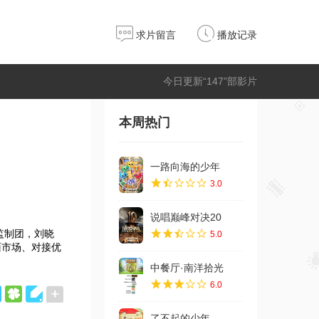
求片留言
播放记录
今日更新“147”部影片
本周热门
一路向海的少年
3.0
说唱巅峰对决20
监制团，刘晓
5.0
面市场、对接优
中餐厅·南洋拾光
6.0
了不起的少年