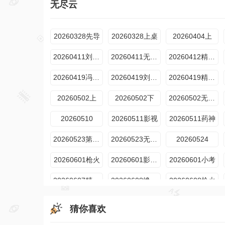
牛牛云
20260404无限电台
第1期上
第1期下
精华版笑中带“料”
20260418无限电台
20260418加更版
20260419精华版
无限节目热议话题
第4期上
20260502无限电台
第5期上
第5期下
第6期上
第6期下
黄朔专访
第7期下
梁汉文专访
20260517精华版
第8期下
20260516特辑
纪凌尘专访
第9期上
第9期下
朱美吉专访
20260606无限电台
第10期上
第10期下
无尽云