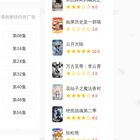
6.0
如果历史是一群喵
1.0
云月大陆
10.0
万古至尊：李云霄
2.0
花仙子之魔法香对
8.0
绝世战魂第二季
8.0
轻松熊