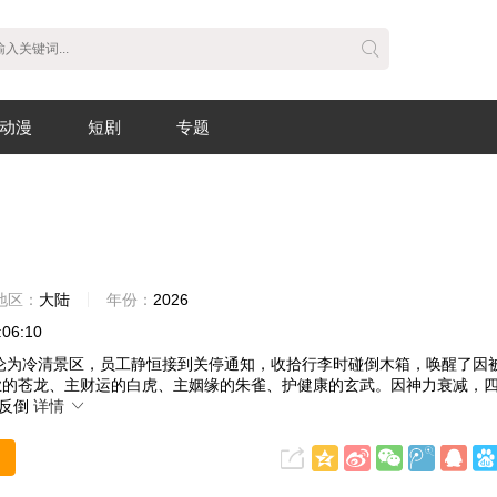
动漫
短剧
专题
地区：
大陆
年份：
2026
:06:10
沦为冷清景区，员工静恒接到关停通知，收拾行李时碰倒木箱，唤醒了因
业的苍龙、主财运的白虎、主姻缘的朱雀、护健康的玄武。因神力衰减，
，反倒
详情