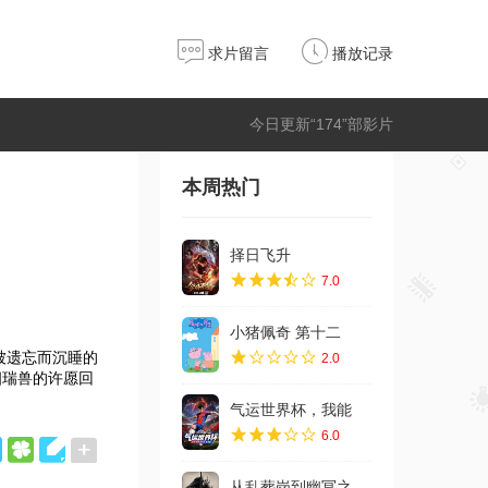
求片留言
播放记录
今日更新“174”部影片
本周热门
择日飞升
7.0
小猪佩奇 第十二
被遗忘而沉睡的
2.0
四瑞兽的许愿回
气运世界杯，我能
6.0
从乱葬岗到幽冥之