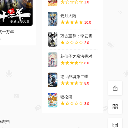
1.0
云月大陆
10.0
万古至尊：李云霄
2.0
花仙子之魔法香对
更新至10集
8.0
月大陆
绝世战魂第二季
详
8.0
轻松熊
3.0