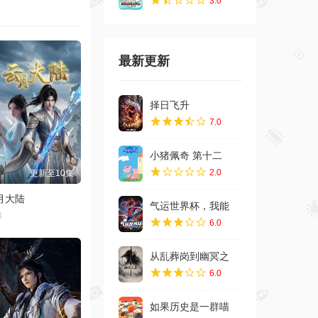
3.0
请勿相信任何广告
最新更新
第08集
第16集
择日飞升
第24集
7.0
第32集
小猪佩奇 第十二
2.0
第40集
气运世界杯，我能
第48集
6.0
第56集
从乱葬岗到幽冥之
6.0
如果历史是一群喵