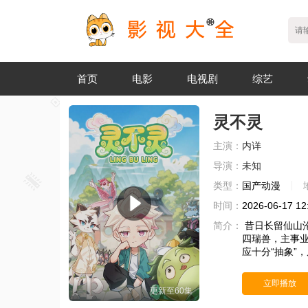
首页
电影
电视剧
综艺
灵不灵
主演：
内详
导演：
未知
类型：
国产动漫
时间：
2026-06-17 12
简介：
昔日长留仙山
四瑞兽，主事
应十分“抽象”
立即播放
更新至60集