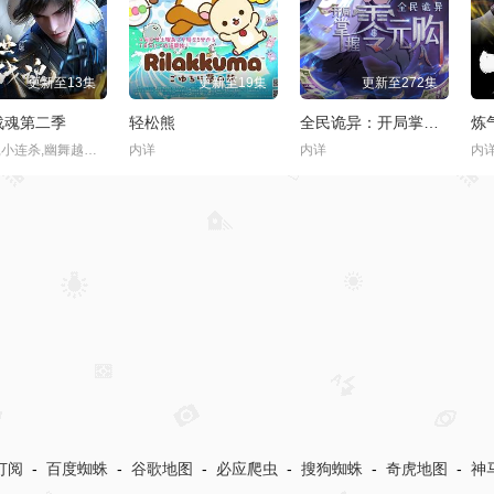
更新至21集
更新至13集
更新至06集
气运世界杯，我能复制所有球星技能
从乱葬岗到幽冥之主
如果历史是一群喵 大明皇朝篇
云
内详
狐三少 , 李兰陵 , 佟心竹 , 刘明月 , 叶知秋 , 阎么么 , 常蓉珊 , 李轻扬 , 闫夜桥
内