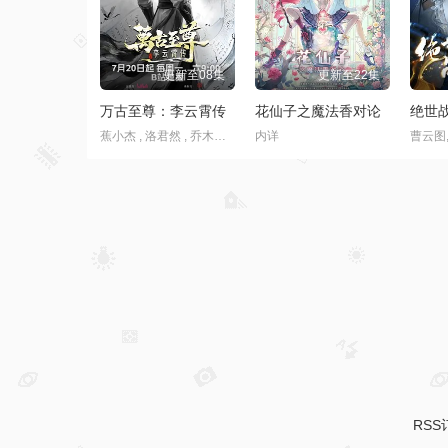
更新至06集
更新至05集
择日飞升
小猪佩奇 第十二季
内详
约翰·斯帕克斯,阿梅丽·碧·史密斯,理查德·赖丁斯,莫温娜·班克斯,Kira,Monteith,Alice,May
内详