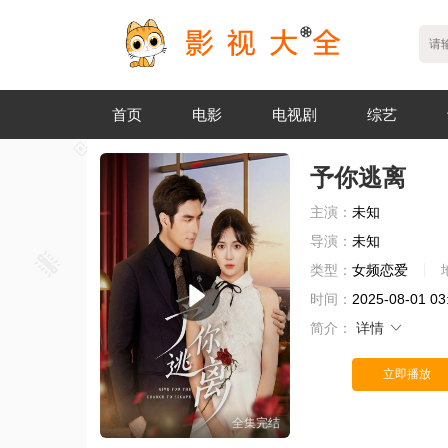
首页
电影
电视剧
综艺
予你逃离
主演：
未知
导演：
未知
类型：
女频恋爱
时间：
2025-08-01 03
简介：
详情
立即播放
全集完结