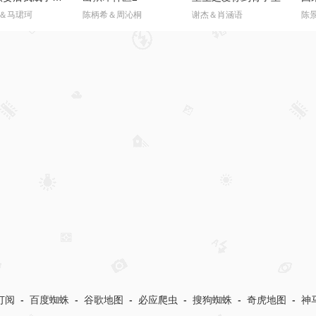
全集
全集
全集
，别这样
温柔狩猎
什么大哥，叫我高律师
玄
恩璟
王楠＆赵婧祎
高峰＆胡柯
苏
全集
全集
全集
拒绝做妾后我成了太子侧妃
出狱即神医2
重生之爱你到骨子里
＆马珺珂
陈柄希＆周沁桐
谢杰＆肖涵语
陈