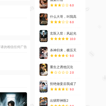
6.0
什么大哥，叫我高
6.0
玄医入世：风起光
10.0
杀神归来，横压天
9.0
重生之诱他沉沦
2.0
拒绝做妾后我成了
9.0
出狱即神医2