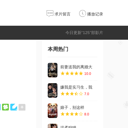
求片留言
播放记录
今日更新“125”部影片
本周热门
前妻送我的离婚大
10.0
嫌我是实习生，我
7.0
娘子，别这样
8.0
温柔狩猎