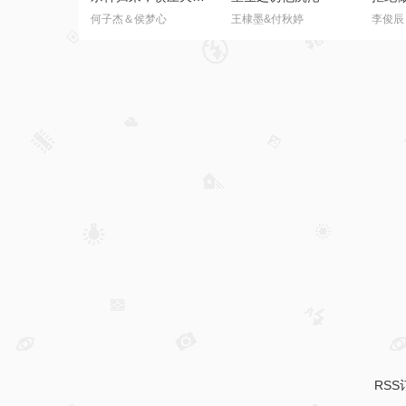
全集
全集
前妻送我的离婚大礼包
嫌我是实习生，我亮出老板身份
娘子
霍文琦＆雷小米
沈鸿运＆刘亚倩
王昭＆
全集
全集
杀神归来，横压天下无敌
重生之诱他沉沦
何子杰＆侯梦心
王棣墨&付秋婷
李俊辰