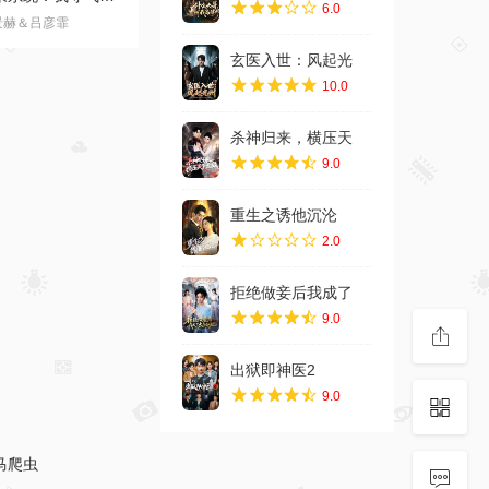
6.0
玄医入世：风起光
10.0
全集
杀神归来，横压天
医入世：风起光州
9.0
宇＆吕洁
重生之诱他沉沦
2.0
拒绝做妾后我成了
9.0
出狱即神医2
9.0
全集
因果系统：我夺气运救苍生
景赫＆吕彦霏