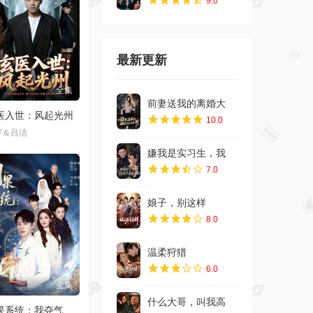
9.0
最新更新
前妻送我的离婚大
请勿相信任何广告
10.0
嫌我是实习生，我
7.0
娘子，别这样
8.0
温柔狩猎
6.0
什么大哥，叫我高