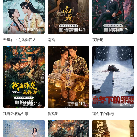
更新至08集
更新至14集
更新至17集
吾凰在上之凤御四方
南戏
夜语记
更新至21集
更新至21集
全26集
我当卧底这件事
御廷谣
凛冬下的罪恶