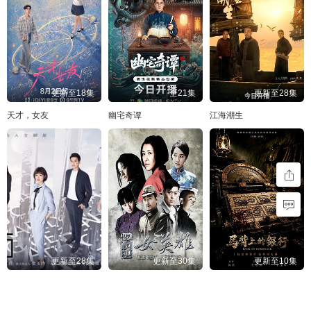
更新至18集
全21集
更新至28集
天才，女友
幽宅奇谭
江海潮生
更新至28集
更新至30集
更新至10集
第五立面
地道女英雄
马背上的银行