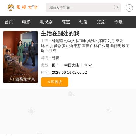
首页
电影
电视剧
综艺
动漫
短剧
专题
生活在别处的我
主演：
钟楚曦
刘学义
林雨申
姚弛
刘萌萌
刘丹
李依
晓
钟祺
傅淼
黄灿灿
于慧
霍青
白梓轩
朱研
曲哲明
魏子
昕
卜祉亦
导演：
韩青
类型：
国产
中国大陆
2024
时间：
2025-06-16 02:06:02
更新第20集
立即播放